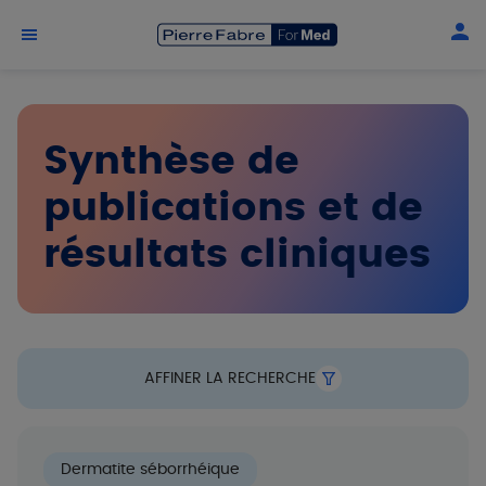
Aller au contenu principal
Synthèse de
- Tout -
publications et de
Publication
résultats cliniques
Résultats cliniques
Acné
AFFINER LA RECHERCHE
Alopécie chronique
Alopécie réactionnelle
Eczema atopique
Dermatite séborrhéique