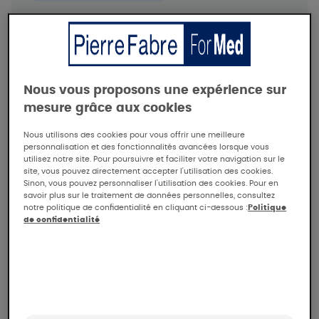
Dermatite séborrhéique
Dermatologie pédiatrique
Tolérance et efficacité de KELUAL DS
Shampoing Intensive
Hyperhidrose
Hyperpigmentation
DUCRAY
Oncologie
Nous vous proposons une expérience sur
Tolérance et efficacité du shampooing
Prurit
mesure grâce aux cookies
KELUAL DS Intensive chez des sujets
Psoriasis
présentant une dermite séborrhéique avec
Nous utilisons des cookies pour vous offrir une meilleure
démangeaisons associées, sous contrôle
personnalisation et des fonctionnalités avancées lorsque vous
utilisez notre site. Pour poursuivre et faciliter votre navigation sur le
dermatologique.
site, vous pouvez directement accepter l'utilisation des cookies.
Lire la synthèse de l’étude
Sinon, vous pouvez personnaliser l'utilisation des cookies. Pour en
savoir plus sur le traitement de données personnelles, consultez
DUCRAY
notre politique de confidentialité en cliquant ci-dessous :
Politique
de confidentialité
Dermatite séborrhéique
Analyse métagénomique : étude du
génome du microbiome