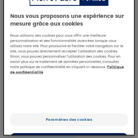
Sécheresse cutanée
Irritations suintantes
Étude de tolérance et d'efficacité du baume
Nous vous proposons une expérience sur
palpébral EXOMEGA Visage en
mesure grâce aux cookies
monothérapie
Nous utilisons des cookies pour vous offrir une meilleure
A-DERMA
personnalisation et des fonctionnalités avancées lorsque vous
utilisez notre site. Pour poursuivre et faciliter votre navigation sur le
A-DERMA
Lire la synthèse de l’étude
site, vous pouvez directement accepter l'utilisation des cookies.
Sinon, vous pouvez personnaliser l'utilisation des cookies. Pour en
savoir plus sur le traitement de données personnelles, consultez
notre politique de confidentialité en cliquant ci-dessous :
Politique
Eczema atopique
de confidentialité
Étude de tolérance et d'efficacité du gel-
crème EXOMEGA Visage en monothérapie
A-DERMA
Lire la synthèse de l’étude
Paramètres des cookies