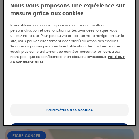
Nous vous proposons une expérience sur
mesure grâce aux cookies
Nous utilisons des cookies pour vous offrir une meilleure
personnalisation et des fonctionnalités avancées lorsque vous
utilisez notre site. Pour poursuivre et faciliter votre navigation sur le
site, vous pouvez directement accepter l'utilisation des cookies.
Sinon, vous pouvez personnaliser l'utilisation des cookies. Pour en
savoir plus sur le traitement de données personnelles, consultez
notre politique de confidentialité en cliquant ci-dessous :
Politique
de confidentialité
A-DERMA
Comment prendre en charge la varicelle
(sans complication) de votre bébé ou de
votre enfant ?
La varicelle est une maladie virale très
contagieuse causée...
Paramètres des cookies
Fiches conseil patients
OK
FICHE CONSEIL