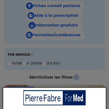
Fiches conseil patients
Aide à la prescription
Information produits
Formation/conférences
PAR MARQUE :
AVENE
A-DERMA
DUCRAY
Réinitialiser les filtres
FICHE CONSEIL