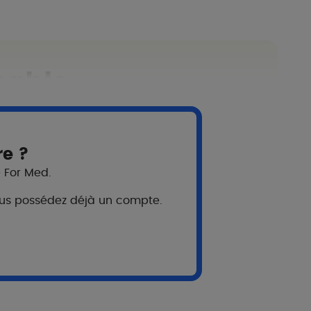
sable
re ?
e For Med.
 vous possédez déjà un compte.