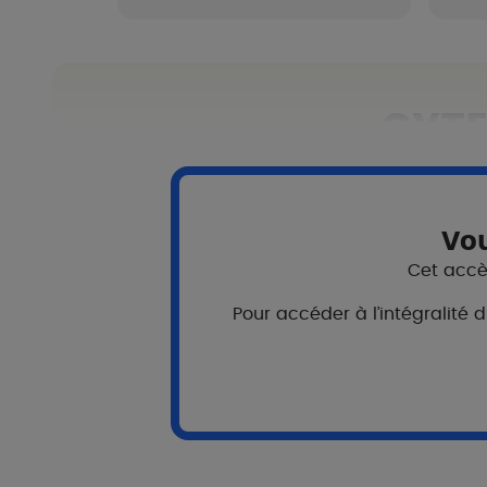
CYTE
Vou
Cet accès
Pour accéder à l’intégralité 
Partout
La gamme CYTELIUM est utilisable sur
zones intimes.