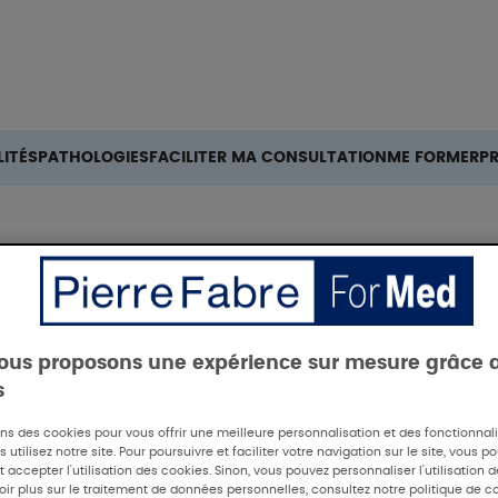
Rechercher
ITÉS
PATHOLOGIES
FACILITER MA CONSULTATION
ME FORMER
P
ous proposons une expérience sur mesure grâce 
s
ons des cookies pour vous offrir une meilleure personnalisation et des fonctionna
 utilisez notre site. Pour poursuivre et faciliter votre navigation sur le site, vous p
 accepter l'utilisation des cookies. Sinon, vous pouvez personnaliser l'utilisation 
oir plus sur le traitement de données personnelles, consultez notre politique de co