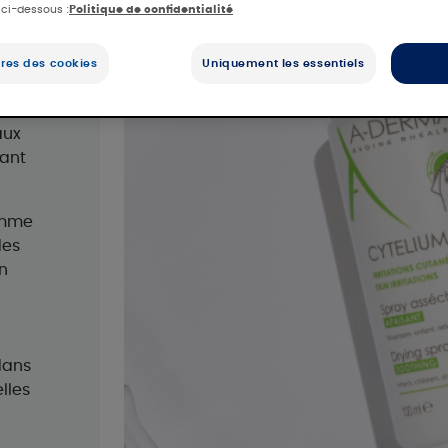
 ci-dessous :
Politique de confidentialité
 et
,
res des cookies
Uniquement les essentiels
uble
aux
tant
amme
des
n
dans
lles