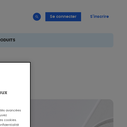
Se connecter
S’inscrire
RODUITS
aux
lités avancées
ouvez
des cookies.
nfidentialité