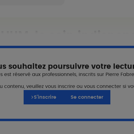
LIUM, le soin indispen
s souhaitez poursuivre votre lectu
 est réservé aux professionnels, inscrits sur Pierre Fabr
du contenu, veuillez vous inscrire ou vous connecter si
S’inscrire
Se connecter
 le visage, le corps et les