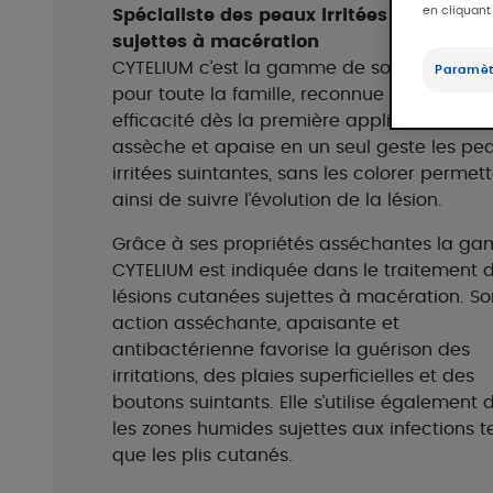
en cliquant
Spécialiste des peaux irritées suintantes
sujettes à macération
CYTELIUM c’est la gamme de soins naturelle
Paramèt
pour toute la famille, reconnue pour sa do
efficacité dès la première application. Elle
assèche et apaise en un seul geste les pe
irritées suintantes, sans les colorer permet
ainsi de suivre l’évolution de la lésion.
Grâce à ses propriétés asséchantes la g
CYTELIUM est indiquée dans le traitement 
lésions cutanées sujettes à macération. So
action asséchante, apaisante et
antibactérienne favorise la guérison des
irritations, des plaies superficielles et des
boutons suintants. Elle s’utilise également 
les zones humides sujettes aux infections te
que les plis cutanés.