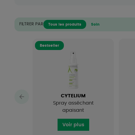
FILTRER PAR
Tous les produits
Soin
Bestseller
CYTELIUM
Spray asséchant
apaisant
Voir plus