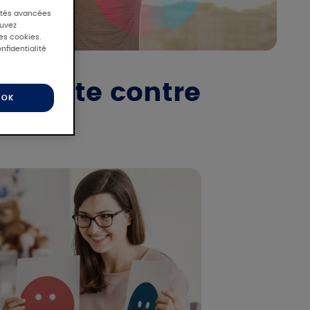
lités avancées
ouvez
des cookies.
nfidentialité
la lutte contre
OK