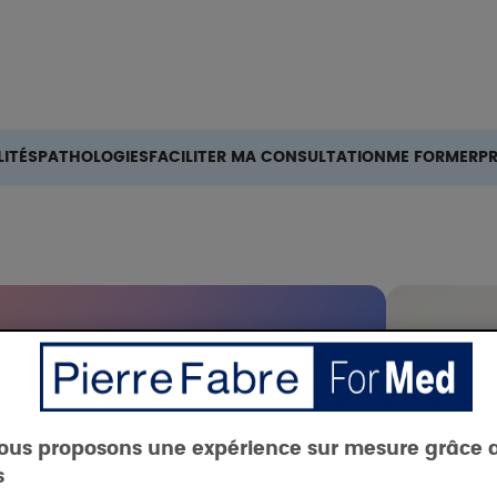
Rechercher
ITÉS
PATHOLOGIES
FACILITER MA CONSULTATION
ME FORMER
P
 eczéma
ous proposons une expérience sur mesure grâce 
s