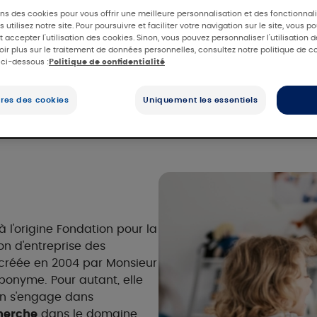
ons des cookies pour vous offrir une meilleure personnalisation et des fonctionna
 utilisez notre site. Pour poursuivre et faciliter votre navigation sur le site, vous p
 accepter l'utilisation des cookies. Sinon, vous pouvez personnaliser l'utilisation 
oir plus sur le traitement de données personnelles, consultez notre politique de co
 ci-dessous :
Politique de confidentialité
d’entreprise dédiée a 
res des cookies
Uniquement les essentiels
l’eczema
̀ l'origine Fondation pour la
on d'entreprise des
é créée en 2004 par Monsieur
ponyme. Pour autant, elle
on s'engage dans
herche
dans le domaine