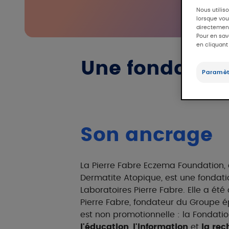
Nous utilis
lorsque vous
directement
Pour en sav
en cliquant
Une fondation 
Paramèt
Son ancrage
La Pierre Fabre Eczema Foundation, a
Dermatite Atopique, est une fondati
Laboratoires Pierre Fabre. Elle a ét
Pierre Fabre, fondateur du Groupe é
est non promotionnelle : la Fondati
l'éducation
,
l'information
et
la rec