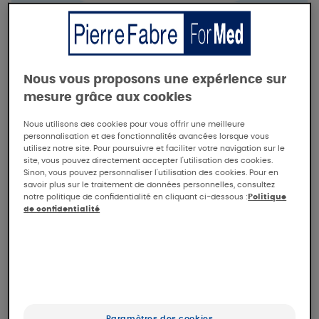
Aide à la prescription
Information produits
Formation/conférences
Nous vous proposons une expérience sur
mesure grâce aux cookies
Nous utilisons des cookies pour vous offrir une meilleure
PAR MARQUE :
personnalisation et des fonctionnalités avancées lorsque vous
utilisez notre site. Pour poursuivre et faciliter votre navigation sur le
AVENE
DUCRAY
site, vous pouvez directement accepter l'utilisation des cookies.
Sinon, vous pouvez personnaliser l'utilisation des cookies. Pour en
savoir plus sur le traitement de données personnelles, consultez
Réinitialiser les filtres
notre politique de confidentialité en cliquant ci-dessous :
Politique
de confidentialité
FICHE CONSEIL
Paramètres des cookies