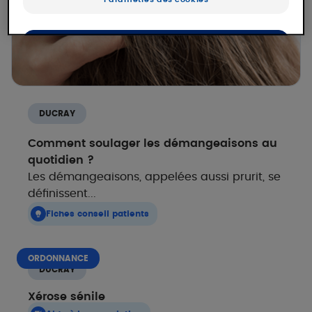
OK
Uniquement les essentiels
DUCRAY
Comment soulager les démangeaisons au
quotidien ?
Les démangeaisons, appelées aussi prurit, se
définissent...
Fiches conseil patients
ORDONNANCE
DUCRAY
Xérose sénile