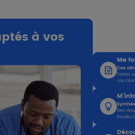
ptés à vos
Me f
Cas clin
Testez v
cas clin
M’inf
Synthèse
Des résu
études cl
Découv