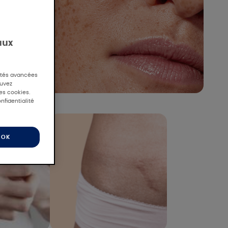
aux
lités avancées
ouvez
des cookies.
nfidentialité
OK