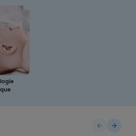
logie
ique