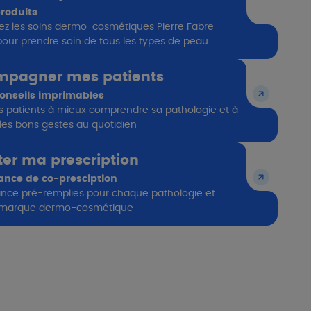
roduits ​
z les soins dermo-cosmétiques Pierre Fabre
our prendre soin de tous les types de peau​
pagner mes patients​
onseils imprimables ​
s patients à mieux comprendre sa pathologie et à
les bons gestes au quotidien ​
iter ma prescription
ance de co-presciption​
nce pré-remplies pour chaque pathologie et
marque dermo-cosmétique​