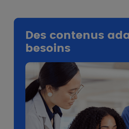
Des contenus ada
besoins​