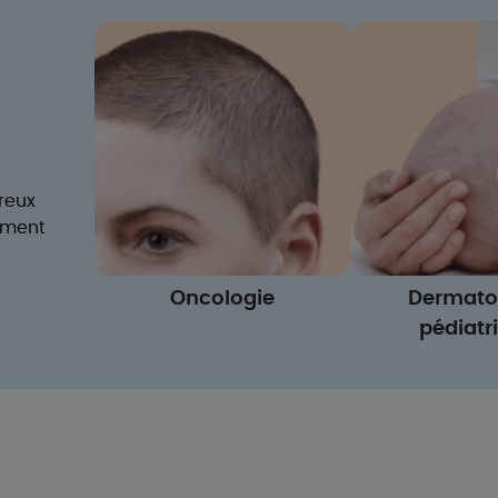
reux
mment
Oncologie
Dermato
pédiatr