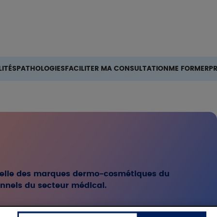
Rechercher
ITÉS
PATHOLOGIES
FACILITER MA CONSULTATION
ME FORMER
P
cielle des marques dermo-cosmétiques du
onnels du secteur médical.