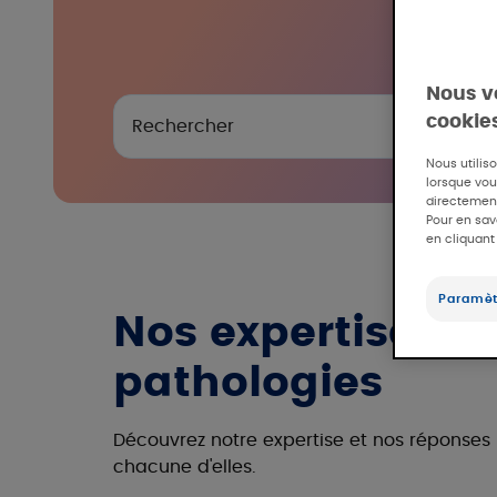
Nous v
cookie
Nous utilis
lorsque vous
directement
Pour en sav
en cliquant
Paramèt
Nos expertises e
pathologies
Découvrez notre expertise et nos réponses
chacune d'elles.