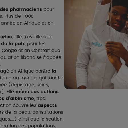
e des pharmaciens
pour
. Plus de 1 000
année en Afrique et en
 crise
. Elle travaille aux
 de la paix
, pour les
u Congo et en Centrafrique.
population libanaise frappée
.
agé en Afrique contre
la
étique au monde, qui touche
e (dépistage, soins,
). Elle
mène des actions
es d’albinisme
, très
action couvre les
aspects
s de la peau, consultations
es,...) ainsi que le soutien
ormation des populations.