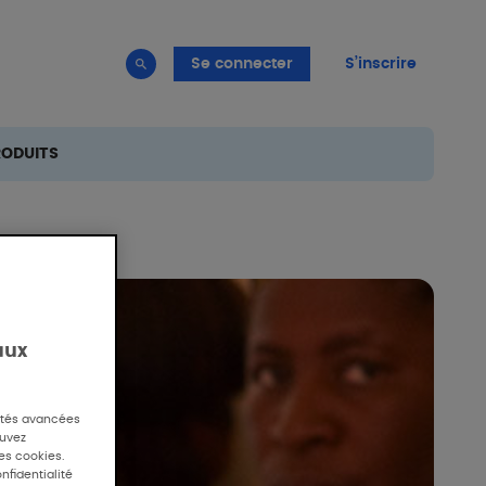
Se connecter
S’inscrire
RODUITS
aux
lités avancées
ouvez
des cookies.
nfidentialité