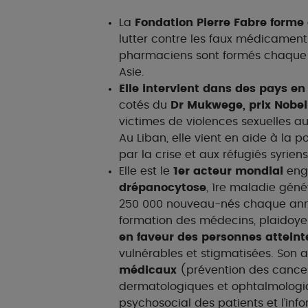
La
Fondation Pierre Fabre form
lutter contre les faux médicaments
pharmaciens sont formés chaque 
Asie.
Elle intervient dans des pays en
cotés du
Dr Mukwege, prix Nobel
victimes de violences sexuelles a
Au Liban, elle vient en aide à la 
par la crise et aux réfugiés syriens
Elle est le
1er acteur mondial
eng
drépanocytose
, 1re maladie gén
250 000 nouveau-nés chaque anné
formation des médecins, plaidoyer
en faveur des personnes atteint
vulnérables et stigmatisées. Son 
médicaux
(prévention des cancer
dermatologiques et ophtalmologiqu
psychosocial des patients et l’inf