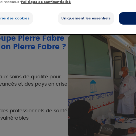
 ci-dessous :
Politique de confidentialité
res des cookies
Uniquement les essentiels
oupe Pierre Fabre
ion Pierre Fabre ?
ux soins de qualité pour
vancés et des pays en crise
des professionnels de santé
 vulnérables