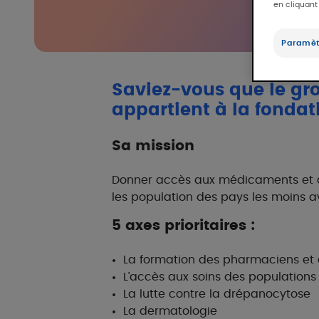
en cliquant
Paramèt
Saviez-vous que le gr
appartient à la fondat
Sa mission
Donner accès aux médicaments et a
les population des pays les moins a
5 axes prioritaires :
La formation des pharmaciens et 
L’accès aux soins des populations
La lutte contre la drépanocytose
La dermatologie