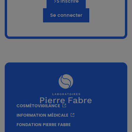
S’inscrire
croître. Dans cette étude, nous avons exploré
l'impact de la lumière bleue (BL) sur la
Se connecter
réparation des dimères de pyrimidine, la
principale classe de dommages à l'ADN
prémutagènes induits par l'exposition au soleil.
Nous démontrons de manière indéniable que
l'exposition de l'épiderme humain reconstruit in
vitro à des doses environnementalement
pertinentes de BL diminue fortement la vitesse
de réparation des dimères de pyrimidine
cyclobutane et des photoproduits pyrimidine
(6-4) pyrimidone induits par une irradiation
ultérieure aux UVB. En utilisant une méthode de
chromatographie liquide couplée à la
spectrométrie de masse en tandem
COSMÉTOVIGILANCE
hautement sensible et spécifique, nous n'avons
INFORMATION MÉDICALE
pas observé l'induction de dimères de
pyrimidine par la BL seule. Enfin, nous avons
FONDATION PIERRE FABRE
montré que l'application, pendant l'étape