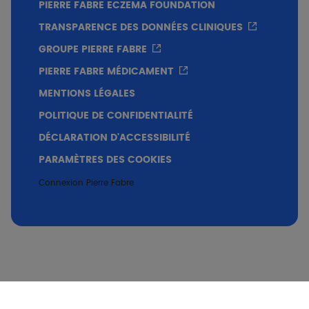
PIERRE FABRE ECZEMA FOUNDATION
d'exposition à la BL, d'une formule contenant un
TRANSPARENCE DES DONNÉES CLINIQUES
nouveau filtre appelé TriAsorB, qui offre une
photoprotection contre la BL, a permis de
GROUPE PIERRE FABRE
prévenir la réparation de l'ADN. Ces résultats
PIERRE FABRE MÉDICAMENT
soulignent les effets potentiellement néfastes
MENTIONS LÉGALES
de la BL sur la réparation de l'ADN et l'intérêt de
fournir une protection cutanée adéquate
POLITIQUE DE CONFIDENTIALITÉ
contre cette plage de longueurs d'onde de la
DÉCLARATION D'ACCESSIBILITÉ
lumière du soleil
PARAMÈTRES DES COOKIES
Connexion Pierre Fabre