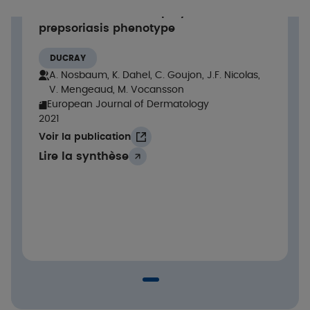
non-lesional skin displays a
Critères d'évaluation
prepsoriasis phenotype
Quantification des biomarqueurs du psoriasis
DUCRAY
par la méthode immuno-enzymatique ELISA.
A. Nosbaum, K. Dahel, C. Goujon, J.F. Nicolas,
V. Mengeaud, M. Vocansson
European Journal of Dermatology
Résultats
2021
Voir la publication
LYMPHOCYTES T CD4+
Lire la synthèse
Le Célastrol inhibe la production des cytokines
IL-17A et IL-22 de façon dose-dépendante