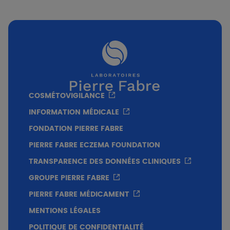
Lymphocytes T CD4+ humains stimulés par des anticorps anti-
CD3 et anti-CD28
EPIDERME HUMAIN RECONSTRUIT :
Le Célastrol inhibe la production du médiateur
COSMÉTOVIGILANCE
pro-inflammatoire IL-8
INFORMATION MÉDICALE
FONDATION PIERRE FABRE
PIERRE FABRE ECZEMA FOUNDATION
TRANSPARENCE DES DONNÉES CLINIQUES
GROUPE PIERRE FABRE
PIERRE FABRE MÉDICAMENT
MENTIONS LÉGALES
POLITIQUE DE CONFIDENTIALITÉ
Epiderme humain reconstruit incubé avec du Célastrol (TW) ou