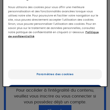
Voir la publication
Nous utilisons des cookies pour vous offrir une meilleure
Effective inhibition of
personnalisation et des fonctionnalités avancées lorsque vous
Th17/Th22 pathway in 2D and
utilisez notre site. Pour poursuivre et faciliter votre navigation sur le
site, vous pouvez directement accepter l'utilisation des cookies.
3D human models of
Sinon, vous pouvez personnaliser l'utilisation des cookies. Pour en
savoir plus sur le traitement de données personnelles, consultez
psoriasis by celastrol
notre politique de confidentialité en cliquant ci-dessous :
Politique
enriched plant cell culture
de confidentialité
extract
T. Nguyen, F. Lestienne, A. Cousy, V. Mengeaud, N.
Vous souhaitez poursuivre votre
Castex-Rizzi
lecture ?
Journal of the European Academy of Dermatology
Cet accès est réservé aux professionnels,
Paramètres des cookies
and Venereology
inscrits sur Pierre Fabre For Med.
2020
Pour accéder à l’intégralité du contenu,
OK
veuillez vous inscrire ou vous connecter si
Objectif
Uniquement les essentiels
vous possédez déjà un compte.
Evaluer l’effet immunomodulateur du Célastrol