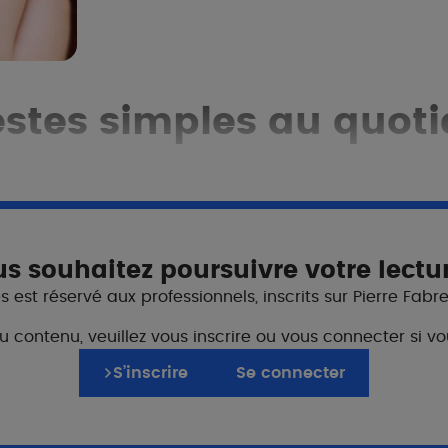
stes simples au quoti
Ne pas m
lièrement que
les boutons
s souhaitez poursuivre votre lectu
Pourquoi?
 est réservé aux professionnels, inscrits sur Pierre Fabr
us rapidement.
Pour réduire le risque de
Manipuler les lésions pe
du contenu, veuillez vous inscrire ou vous connecter si
lus), donc plus le
des traitements
ectés, plus les
Comment?
S’inscrire
Se connecter
atrice réduit
S'occuper les mains et
boutons apparait
sévère
Appliquer un glaçon q