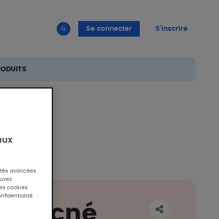
Se connecter
S’inscrire
RODUITS
aux
lités avancées
ouvez
des cookies.
nfidentialité
on acné