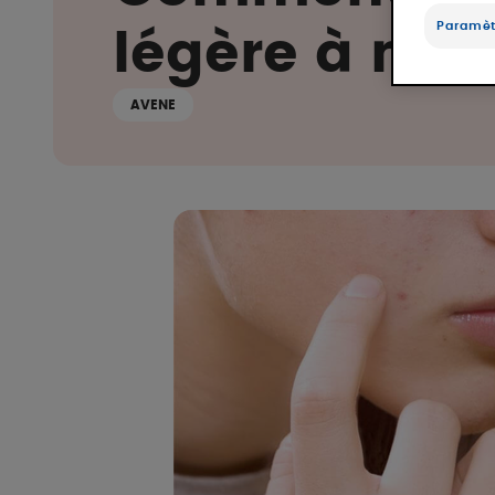
Paramèt
légère à mo
AVENE