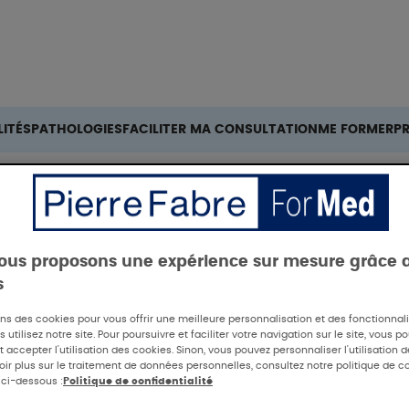
Rechercher
ITÉS
PATHOLOGIES
FACILITER MA CONSULTATION
ME FORMER
P
légère à modérée ?
ous proposons une expérience sur mesure grâce 
s
ons des cookies pour vous offrir une meilleure personnalisation et des fonctionna
 utilisez notre site. Pour poursuivre et faciliter votre navigation sur le site, vous p
 accepter l'utilisation des cookies. Sinon, vous pouvez personnaliser l'utilisation 
oir plus sur le traitement de données personnelles, consultez notre politique de co
 ci-dessous :
Politique de confidentialité
ux vivre avec s