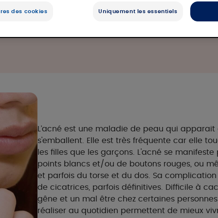
res des cookies
Uniquement les essentiels
dérée ?
L’acné est une maladie de peau qui apparait 
s'emballent. Elle est très fréquente car elle to
les filles que les garçons. L'acné se manifeste 
points blancs et/ou de boutons rouges, ou mê
et parfois du torse et du dos. Sa complication 
de cicatrices, parfois définitives. Difficile à 
gêne et un mal être chez certaines personnes.
réaliser au quotidien permettent de mieux viv