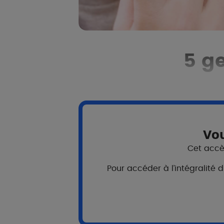
5 ge
Appliquer
le traitement prescrit aussi régu
possible
Vou
Pourquoi?
Cet accès
Pour obtenir de meilleurs résultats et pl
Pour accéder à l’intégralité 
Traiter l’acné prend du temps (6 mois ou p
traitement et les règles d'hygiène sont resp
résultats seront rapides et le risque de cic
Pour éviter que l'acné ne devienne plus 