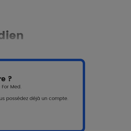
dien​
anipuler
re ?
e For Med.
 cicatrices irréversibles
ut les aggraver et retarder l'efficacité
 vous possédez déjà un compte.
 l'esprit quand l'envie de toucher les
uelques instants sur les