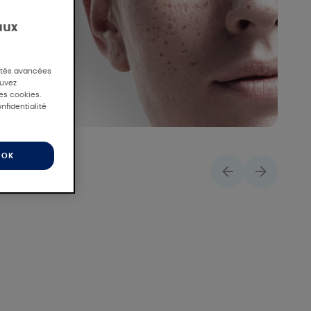
aux
lités avancées
ouvez
des cookies.
nfidentialité
OK