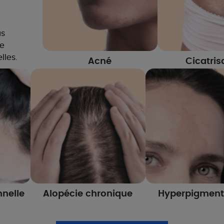
us
re
lles.
Acné
Cicatris
nnelle
Alopécie chronique
Hyperpigment