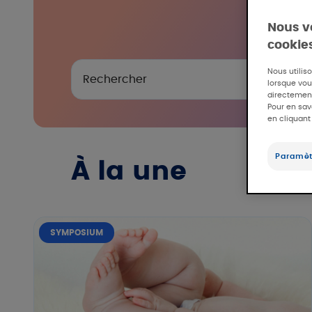
Nous v
cookie
Nous utilis
lorsque vous
directement
Pour en sav
en cliquant
Paramèt
À la une
SYMPOSIUM