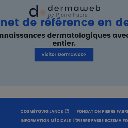
ernet de référence en 
onnaissances dermatologiques ave
entier.
Visiter Dermaweb
COSMÉTOVIGILANCE
FONDATION PIERRE FABR
INFORMATION MÉDICALE
PIERRE FABRE ECZEMA F