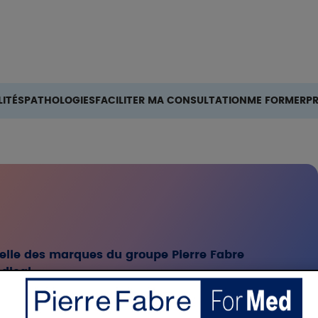
Rechercher
ITÉS
PATHOLOGIES
FACILITER MA CONSULTATION
ME FORMER
P
ielle des marques du groupe Pierre Fabre
dical.