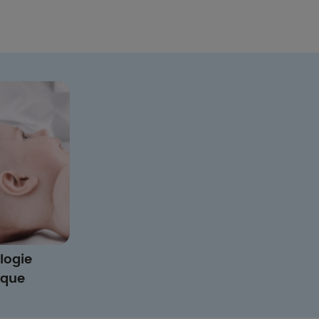
logie
ique