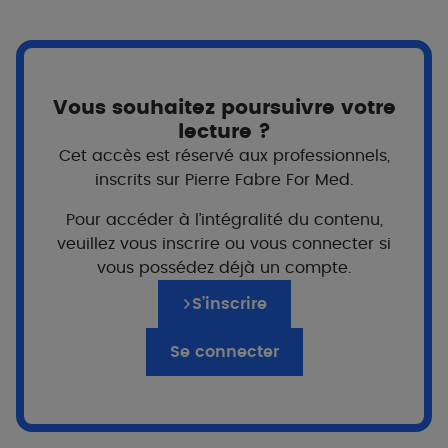
du visage. Pour optimiser les résultats et prévenir
les irritations et les gonflements, quelques gestes
simples sont à adopter.
Vous souhaitez poursuivre votre
Gestes simples au quotidien
lecture ?
Cet accès est réservé aux professionnels,
inscrits sur Pierre Fabre For Med.
Apaiser rapidement les
Pour accéder à l’intégralité du contenu,
sensations d’inconfort
veuillez vous inscrire ou vous connecter si
Pourquoi?
vous possédez déjà un compte.
Des rougeurs, gonflements ou échauffements
S’inscrire
sont fréquents après les injections.
Comment?
Appliquer une eau thermale en pulvérisation ou
Se connecter
en compresses stériles imprégnées pendant 10
à 15 minutes sur les zones douloureuses, pour
une sensation de fraîcheur et de soulagement
rapide.