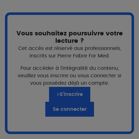
souvent associées à des maladies de peau
comme l'eczéma, le psoriasis, ou la dermite
séborrhéique. Elles peuvent aussi se
manifester sans lésion cutanée apparente, et
Vous souhaitez poursuivre votre
affecter considérablement la qualité de vie des
lecture ?
patients qui en souffrent, et particulièrement le
Cet accès est réservé aux professionnels,
sommeil. La sécheresse de la peau est l’une des
inscrits sur Pierre Fabre For Med.
causes les plus importantes de démangeaisons.
Des solutions simples à mettre en place existent
Pour accéder à l’intégralité du contenu,
pour ne plus être gêné par les démangeaisons au
veuillez vous inscrire ou vous connecter si
quotidien.
vous possédez déjà un compte.
S’inscrire
5 gestes simples au quotidien
Se connecter
Limiter
le grattage au maximum