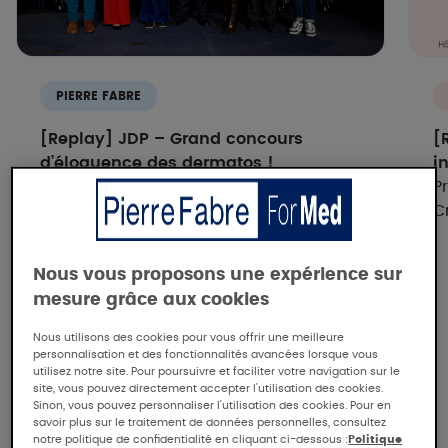
PIERRE FABRE
[Replay] JDP – Grand concours
[
d’éloquence des dermatos !​
i
Découvrez la 1ère édition du concours
P
d’éloquence des Dermatos !
C
Nous vous proposons une expérience sur
mesure grâce aux cookies
Nous utilisons des cookies pour vous offrir une meilleure
personnalisation et des fonctionnalités avancées lorsque vous
Pierre Fabre, l'expertise
utilisez notre site. Pour poursuivre et faciliter votre navigation sur le
dermatologique
site, vous pouvez directement accepter l'utilisation des cookies.
Sinon, vous pouvez personnaliser l'utilisation des cookies. Pour en
savoir plus sur le traitement de données personnelles, consultez
notre politique de confidentialité en cliquant ci-dessous :
Politique
Notre laboratoire étudie de nombreuses affections