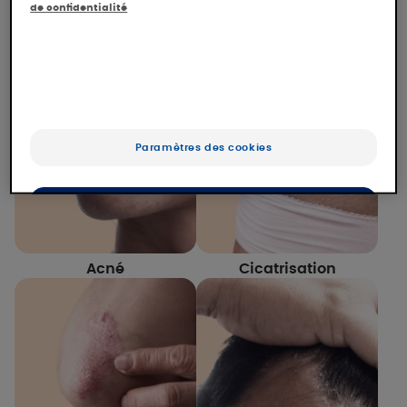
de confidentialité
dermatologiques auxquelles nous proposons des
solutions. Découvrez ici notre expertise et nos
réponses pour chacune d'elles.
Paramètres des cookies
OK
Uniquement les essentiels
Acné
Cicatrisation