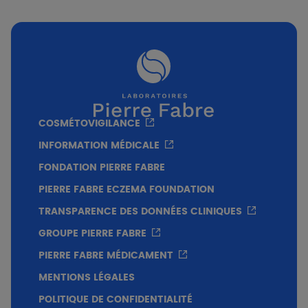
Pour qui ?
A partir de 1 mois
Enfants
COSMÉTOVIGILANCE
Adultes
INFORMATION MÉDICALE
FONDATION PIERRE FABRE
PIERRE FABRE ECZEMA FOUNDATION
Prix
TRANSPARENCE DES DONNÉES CLINIQUES
GROUPE PIERRE FABRE
50g
13€ à 15€
PIERRE FABRE MÉDICAMENT
Texture
MENTIONS LÉGALES
Texture vaseline active, effet patch micro-
POLITIQUE DE CONFIDENTIALITÉ