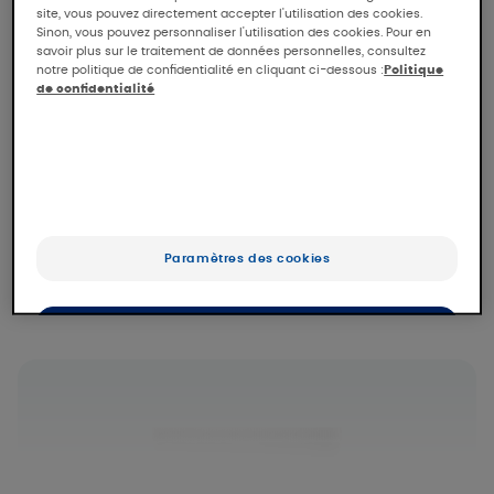
site, vous pouvez directement accepter l'utilisation des cookies.
Le soin est indiqué pour les peaux échauffées
Sinon, vous pouvez personnaliser l'utilisation des cookies. Pour en
et fragilisées par des actes esthétiques
savoir plus sur le traitement de données personnelles, consultez
notre politique de confidentialité en cliquant ci-dessous :
Politique
superficiels ou plus invasifs (laser erbium
de confidentialité
YAG).
Sa formule à 100% d’ingrédients d’origine
naturelle, non comédogène et sans parfum
peut s’appliquer sur le visage, le corps, les
zones localisées abîmées et les zones intimes
externes.
Paramètres des cookies
Legal Notice*
OK
Uniquement les essentiels