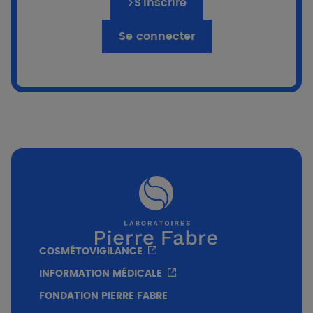
S’inscrire
Cette étude, publiée dans Scientific Reports,
Se connecter
examine l'effet d'une formule combinant la
niacinamide et l'acide hyaluronique sur le
vieillissement de la peau. L'efficacité de cette
combinaison a été testée à trois niveaux : ex
vivo sur des explants de peau humaine,
cliniquement dans un essai sur 44 femmes
âgées de 38 à 55 ans, et enfin au niveau
génomique sur 30 femmes, où l'expression de
101 ARNm et 13 miARN a été analysée. Il s'agit
de la première étude à démontrer un effet
sénomorphique cliniquement efficace d'un
produit administré par voie topique.
COSMÉTOVIGILANCE
INFORMATION MÉDICALE
FONDATION PIERRE FABRE