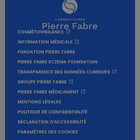
COSMÉTOVIGILANCE
INFORMATION MÉDICALE
FONDATION PIERRE FABRE
PIERRE FABRE ECZEMA FOUNDATION
TRANSPARENCE DES DONNÉES CLINIQUES
GROUPE PIERRE FABRE
PIERRE FABRE MÉDICAMENT
Amélioration significative (p<0.001) de l’éclat
MENTIONS LÉGALES
du teint de +23% à 2 mois (score moyen de
5,63)
POLITIQUE DE CONFIDENTIALITÉ
DÉCLARATION D'ACCESSIBILITÉ
PARAMÈTRES DES COOKIES