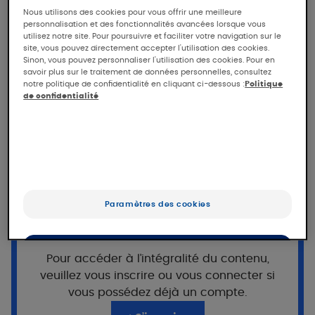
Tolérance et efficacité de
Nous utilisons des cookies pour vous offrir une meilleure
personnalisation et des fonctionnalités avancées lorsque vous
MELASCREEN Fluide
utilisez notre site. Pour poursuivre et faciliter votre navigation sur le
antitaches protecteur SPF50+
site, vous pouvez directement accepter l'utilisation des cookies.
Sinon, vous pouvez personnaliser l'utilisation des cookies. Pour en
savoir plus sur le traitement de données personnelles, consultez
notre politique de confidentialité en cliquant ci-dessous :
Politique
Tolérance et efficacité de MELASCREEN Fluide
de confidentialité
antitaches protecteur SPF50+ en conditions
ensoleillées chez des sujets présentant des
hyperpigmentations superficielles du visage,
sous contrôle dermatologique et
ophtalmologique
Vous souhaitez poursuivre votre
lecture ?
Population
Paramètres des cookies
Cet accès est réservé aux professionnels,
inscrits sur Pierre Fabre For Med.
55 femmes
adultes (de 32 à 65
OK
ans) présentant des hyperpigmentations
Pour accéder à l’intégralité du contenu,
superficielles du visage (mélasma 64%,
veuillez vous inscrire ou vous connecter si
Uniquement les essentiels
lentigo 36%)
vous possédez déjà un compte.
Phototypes II à V ; Peaux mixtes à grasses