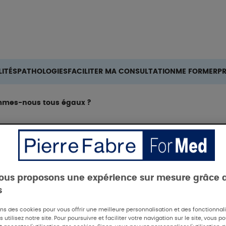
Rechercher
ITÉS
PATHOLOGIES
FACILITER MA CONSULTATION
ME FORMER
P
ommes-nous tous égaux ?
ous proposons une expérience sur mesure grâce 
s
ons des cookies pour vous offrir une meilleure personnalisation et des fonctionna
osition au-delà d
 utilisez notre site. Pour poursuivre et faciliter votre navigation sur le site, vous p