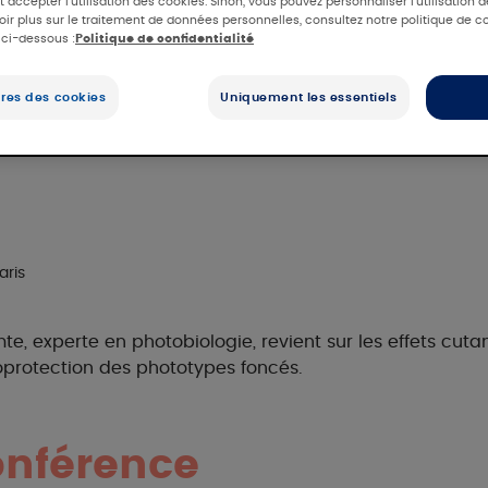
 accepter l'utilisation des cookies. Sinon, vous pouvez personnaliser l'utilisation 
oir plus sur le traitement de données personnelles, consultez notre politique de co
tous égaux ?
 ci-dessous :
Politique de confidentialité
res des cookies
Uniquement les essentiels
aris
te, experte en photobiologie, revient sur les effets cut
toprotection des phototypes foncés.
onférence