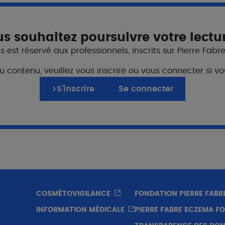
s souhaitez poursuivre votre lectu
s intéressent ?
 est réservé aux professionnels, inscrits sur Pierre Fabr
e nos autres marques.
du contenu, veuillez vous inscrire ou vous connecter si
S’inscrire
Se connecter
WEBINAIRE
COSMÉTOVIGILANCE
FONDATION PIERRE FABR
INFORMATION MÉDICALE
PIERRE FABRE ECZEMA F