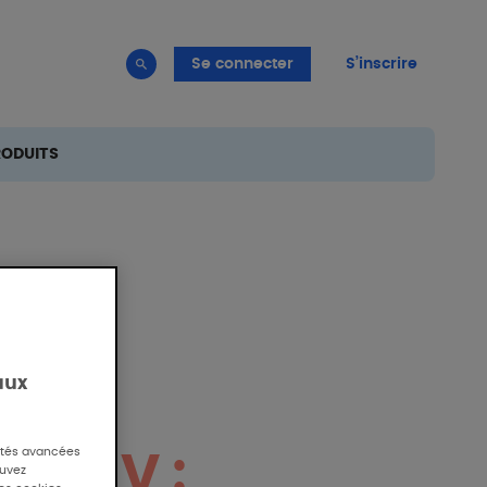
Se connecter
S’inscrire
RODUITS
aux
lités avancées
es UV :
ouvez