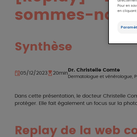
directement
Pour en sav
sommes-nous 
en cliquant
Paramèt
Synthèse
Dr. Christelle Comte
05/12/2023
20min
Dermatologue et vénérologue, P
Dans cette présentation, le docteur Christelle Com
protéger. Elle fait également un focus sur la pho
Replay de la web c