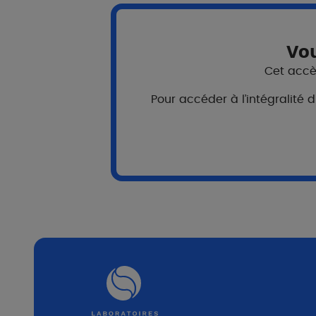
Vou
Nos actualités vou
Cet accès
Découvrez celles d
Pour accéder à l’intégralité 
SYMPOSIUM