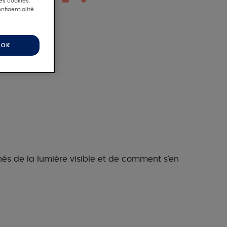
des cookies.
nfidentialité
OK
anés de la lumière visible et de comment s’en