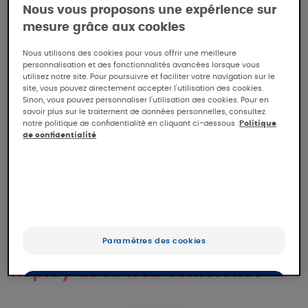
Nous vous proposons une expérience sur
mesure grâce aux cookies
Synthèse
Nous utilisons des cookies pour vous offrir une meilleure
personnalisation et des fonctionnalités avancées lorsque vous
utilisez notre site. Pour poursuivre et faciliter votre navigation sur le
site, vous pouvez directement accepter l'utilisation des cookies.
Sinon, vous pouvez personnaliser l'utilisation des cookies. Pour en
05/12/2023
savoir plus sur le traitement de données personnelles, consultez
18min
notre politique de confidentialité en cliquant ci-dessous :
Politique
Pr. Giovanni Pellacani, Dermatologue
de confidentialité
Université de Rome La Sapienza
Dans cet extrait, le Pr. Pellacani décrit comment,
grâce à l’imagerie non invasive, il a identifié 2
modèles de photo-vieillissement, les mécanismes
Paramètres des cookies
impliqués, et leurs caractéristiques cliniques.
Replay de la web conférence
OK