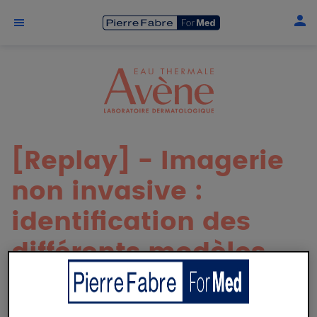
Aller au contenu principal
[Replay] - Imagerie
non invasive :
identification des
différents modèles
de photo
carcinogenèse