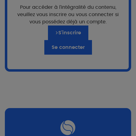
Pour accéder à l’intégralité du contenu,
EADV 2026 - L'eczéma du visage : quand
veuillez vous inscrire ou vous connecter si
une maladie visible devient un fardeau
vous possédez déjà un compte.
quotidien
Dr B. HALIOUA - Pr C. VESTERGAARD
S’inscrire
Se connecter
À venir