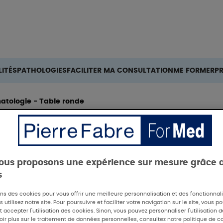
Rechercher
ITÉS
PATHOLOGIES
FACILITER MA CONSULTATION
ME FORMER
P
matologie - Table ronde
ous proposons une expérience sur mesure grâce 
s
26 - L'avenir de l
ons des cookies pour vous offrir une meilleure personnalisation et des fonctionna
 utilisez notre site. Pour poursuivre et faciliter votre navigation sur le site, vous p
 accepter l'utilisation des cookies. Sinon, vous pouvez personnaliser l'utilisation 
oir plus sur le traitement de données personnelles, consultez notre politique de co