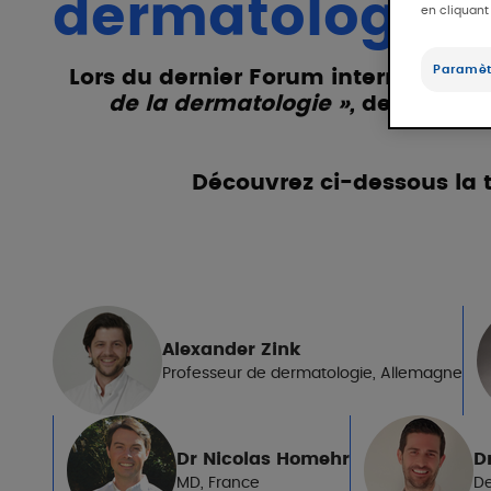
dermatologie -
en cliquant
Paramèt
Lors du dernier Forum internationa
de la dermatologie »,
de nombreu
Découvrez ci-dessous la t
Alexander Zink
Professeur de dermatologie, Allemagne
PIERRE
FABRE
Dr Nicolas Homehr
D
MD, France
De