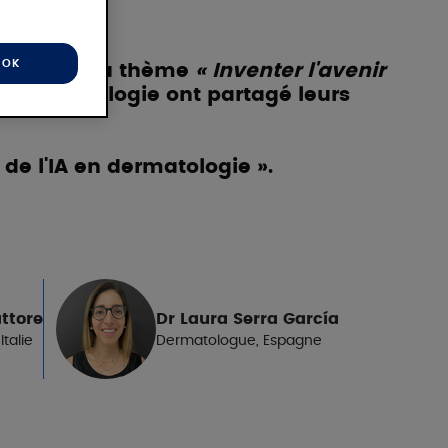
OK
sé autour du thème
« Inventer l'avenir
 dermatologie ont partagé leurs
de l'IA en dermatologie ».
ttore
Dr Laura Serra García
talie
Dermatologue, Espagne
PIERRE
FABRE