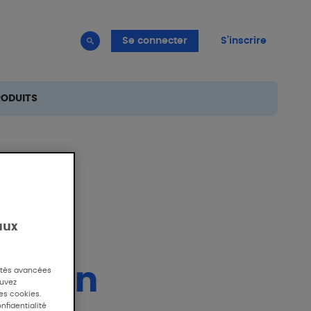
Se connecter
S’inscrire
RODUITS
aux
'IA en
lités avancées
ouvez
des cookies.
nfidentialité