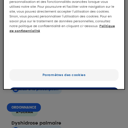
Formation/conférences
personnalisation et des fonctionnalités avancées lorsque vous
utilisez notre site. Pour poursuivre et faciliter votre navigation sur le
site, vous pouvez directement accepter l'utilisation des cookies.
Sinon, vous pouvez personnaliser l'utilisation des cookies. Pour en
savoir plus sur le traitement de données personnelles, consultez
PAR MARQUE :
notre politique de confidentialité en cliquant ci-dessous :
Politique
de confidentialité
A-DERMA
Réinitialiser les filtres
ORDONNANCE
A-DERMA
Paramètres des cookies
Erythème fessier non suintant
Aide à la prescription
OK
Uniquement les essentiels
ORDONNANCE
A-DERMA
Dyshidrose palmaire