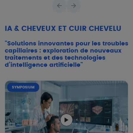
IA & CHEVEUX ET CUIR CHEVELU
"Solutions innovantes pour les troubles
capillaires : exploration de nouveaux
traitements et des technologies
d’intelligence artificielle"
SYMPOSIUM