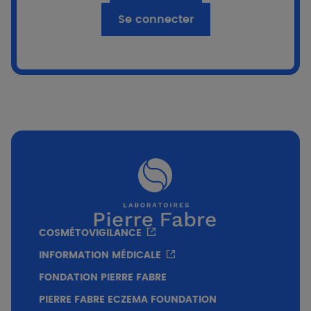
Se connecter
PIERRE FABRE
[Replay] - INNO TALK - La vision de l'IA pour
les nouvelles perspectives dans la lutte
contre le cancer de la peau
Professeur J. Malvehy
COSMÉTOVIGILANCE
INFORMATION MÉDICALE
FONDATION PIERRE FABRE
PIERRE FABRE ECZEMA FOUNDATION