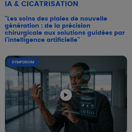
IA & CICATRISATION
"Les soins des plaies de nouvelle
génération : de la précision
chirurgicale aux solutions guidées par
l’intelligence artificielle"
SYMPOSIUM