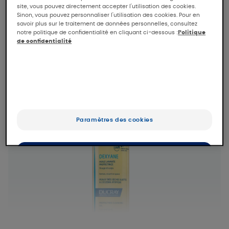
à lutter contre le dessèchement cutané. Les
site, vous pouvez directement accepter l'utilisation des cookies.
Sinon, vous pouvez personnaliser l'utilisation des cookies. Pour en
irritations et les démangeaisons liées à
savoir plus sur le traitement de données personnelles, consultez
l’eczéma sont apaisées.
notre politique de confidentialité en cliquant ci-dessous :
Politique
de confidentialité
Paramètres des cookies
OK
Uniquement les essentiels