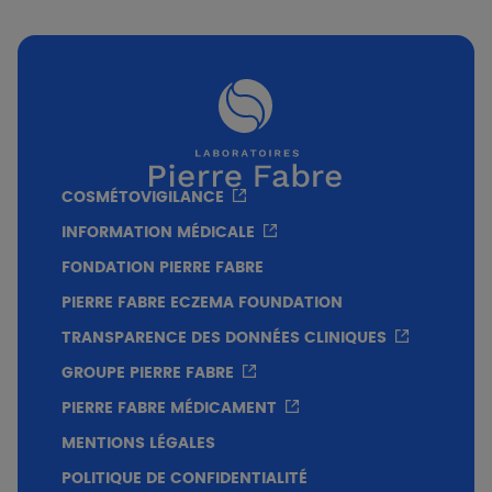
Prix
100ml
17,50€
Texture
-Texture transparente.
- Fini non gras, non collant et invisible.
- Pour tous types de cheveux
COSMÉTOVIGILANCE
INFORMATION MÉDICALE
FONDATION PIERRE FABRE
PIERRE FABRE ECZEMA FOUNDATION
TRANSPARENCE DES DONNÉES CLINIQUES
GROUPE PIERRE FABRE
PIERRE FABRE MÉDICAMENT
MENTIONS LÉGALES
POLITIQUE DE CONFIDENTIALITÉ