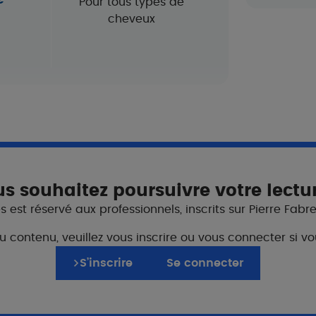
€
Pour tous types de
cheveux
Relation patient
s souhaitez poursuivre votre lectu
Fiches cons
 est réservé aux professionnels, inscrits sur Pierre Fabr
’application en laissant agir
Pour accompagner 
du contenu, veuillez vous inscrire ou vous connecter si
e pendant 2 semaines.
S’inscrire
Se connecter
ne, en alternance avec un
Comment vivre au
séborrhéique sévè
es yeux.