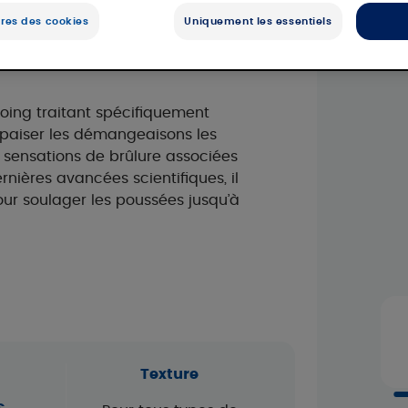
res des cookies
Uniquement les essentiels
aire
oing traitant spécifiquement
 apaiser les démangeaisons les
s sensations de brûlure associées
rnières avancées scientifiques, il
r soulager les poussées jusqu’à
Texture