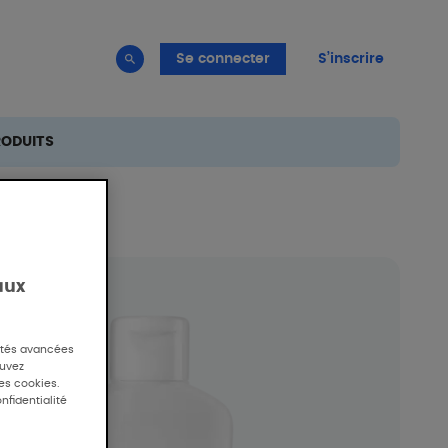
Se connecter
S’inscrire
RODUITS
aux
lités avancées
ouvez
des cookies.
nfidentialité