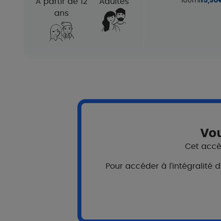
100ml
15,90
A partir de 12
Adultes
ans
Vou
Conseils d'application
Cet accès
Appliquer et rincer. Renouveler l
pendant 3 minutes, puis rincer.
Pour accéder à l’intégralité 
En poussée
: 3 fois par semain
En entretien
: une fois par semai
shampooing doux (ELUTION).
Rincer en cas de contact avec l