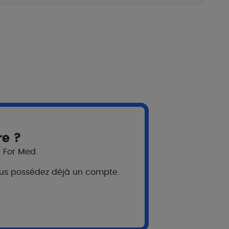
re ?
eils aux patients
e For Med.
vos patients pendant leurs traitements
 vous possédez déjà un compte.
 quotidien avec de la dermite
re ?