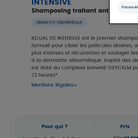
INTENSIVE
Paramèt
Shampooing traitant anti-pellicul
DERMATITE SÉBORRHÉIQUE
KELUAL DS INTENSIVE est le premier shampo
formulé pour cibler les pellicules sévères,
plus intenses et récurrentes et soulager le
à la dermatite séborrhéique. Inspiré des de
est doté du complexe breveté OXYCALM pou
72 heures*.
Mentions légales
Pour qui ?
Prix