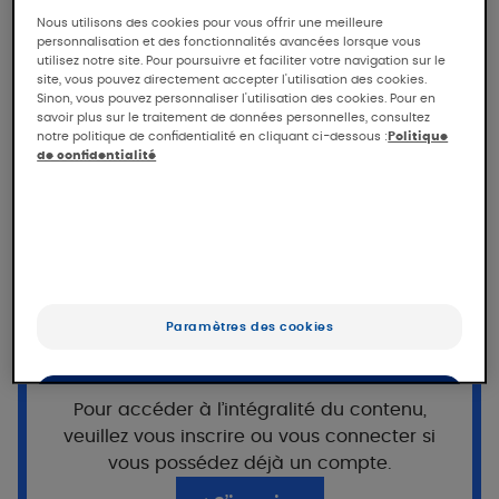
Tolérance et efficacité de
Nous utilisons des cookies pour vous offrir une meilleure
personnalisation et des fonctionnalités avancées lorsque vous
KELUAL DS Gel nettoyant anti-
utilisez notre site. Pour poursuivre et faciliter votre navigation sur le
squames
site, vous pouvez directement accepter l'utilisation des cookies.
Sinon, vous pouvez personnaliser l'utilisation des cookies. Pour en
savoir plus sur le traitement de données personnelles, consultez
notre politique de confidentialité en cliquant ci-dessous :
Politique
Tolérance et efficacité de KELUAL DS Gel
de confidentialité
nettoyant anti-squames chez des sujets
présentant un pityriasis versicolor léger à
modéré, sous contrôle dermatologique
Population
Vous souhaitez poursuivre votre
lecture ?
Paramètres des cookies
32 sujets
adultes et adolescents présentant un
Cet accès est réservé aux professionnels,
pityriasis versicolor du corps et/ou du visage
inscrits sur Pierre Fabre For Med.
léger à modéré, avec desquamation, érythème
OK
Pour accéder à l’intégralité du contenu,
et/ou prurit associés
veuillez vous inscrire ou vous connecter si
Uniquement les essentiels
vous possédez déjà un compte.