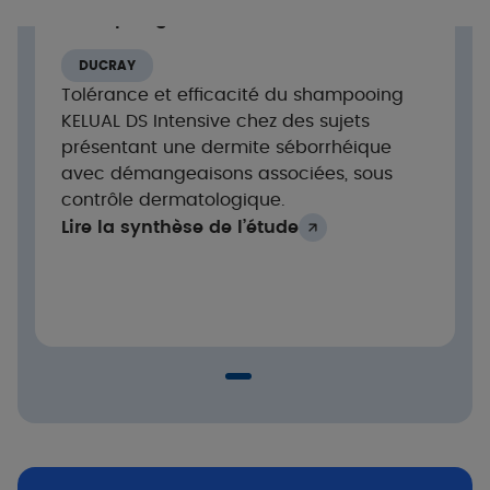
-97% de sensations de prurit après 3
Shampoing Intensive
semaines
-69% de sévérité des squames après 3
DUCRAY
semaines
Tolérance et efficacité du shampooing
-38% des taches cutanées après 3 semaines
KELUAL DS Intensive chez des sujets
présentant une dermite séborrhéique
avec démangeaisons associées, sous
contrôle dermatologique.
Lire la synthèse de l’étude
98% de satisfaction globale des patients
Très bonne tolérance cutanée