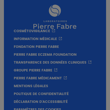
Conclusion
Apaisement des signes cliniques associés au
COSMÉTOVIGILANCE
pityriasis versicolor
Très bonne tolérance cutanée
INFORMATION MÉDICALE
FONDATION PIERRE FABRE
PIERRE FABRE ECZEMA FOUNDATION
TRANSPARENCE DES DONNÉES CLINIQUES
GROUPE PIERRE FABRE
PIERRE FABRE MÉDICAMENT
MENTIONS LÉGALES
POLITIQUE DE CONFIDENTIALITÉ
DÉCLARATION D'ACCESSIBILITÉ
PARAMÈTRES DES COOKIES